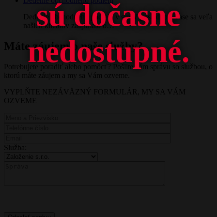
Dedenie obchodného podielu
sú dočasne
Dedenie obchodného podielu v sro V poslednom čase sa veľa
našich klientov zaujímalo o…
nedostupné.
Máte záujem o naše služby?
Potrebujete poradiť alebo pomôcť? Pošlite nám správu so službou, o
ktorú máte záujem a my sa Vám ozveme.
VYPLŇTE NEZÁVÄZNÝ FORMULÁR, MY SA VÁM
OZVEME
Služba: