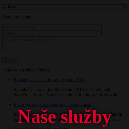
Kontaktujte nás
Naposledy pridané články
Konateľ v s.r.o. a odvody v roku 2018
Konateľ v s.r.o. a odvody v roku 2018 Vážení klienti,
dovoľte, aby sme Vás v nasledujúcom blogu informovali…
Pozor na Register obchodných spoločností
Naše služby
Pozor na Register obchodných spoločností s.r.o. Vzhľadom
na opakované žiadosti klientov, ktorí si prostredníctvom…