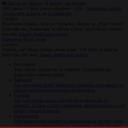
Darček pre klientov
Bonusy pre klientov
SRO portal / Všetky práva vyhradené / 2026 /
Nastavenia cookies
Tvorba web stránkok
od
Grappastudio
Cookies
Používame cookies. Ak je to v poriadku, kliknite na „Prijať všetko“.
Kliknutím na „Nastavenia“ si môžete vybrať, ktoré súbory cookies
povolíte.
Zásady používania cookies.
Nastavenia
Prijať všetko
Cookies
Vyberte, aké súbory cookies chcete prijať. Váš výber sa uloží na
jeden rok (365 dní).
Zásady používania cookies.
Nevyhnutné
Tieto súbory cookies nie sú voliteľné. Sú potrebné pre
fungovanie webovej stránky.
Štatistické
Aby sme mohli zlepšiť funkčnosť a štruktúru web stránky na
základe spôsobu jej používania návštevníkmi.
Funkčné
Aby web stránka počas vašej návštevy fungovala čo
najlepšie. Ak tieto cookies odmietnete, niektoré funkcie z web
stránky nebudú fungovať.
Marketingové
Zdieľaním svojich záujmov a správania počas návštevy našej
web stránky zvyšujete šancu na zobrazenie prispôsobeného