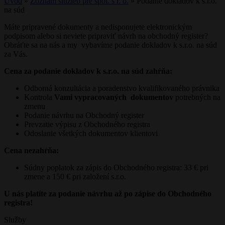
Úvod
»
Zoznam služieb pre spol. s r. o.
»
Podanie dokladov k s.r.o.
na súd
Máte pripravené dokumenty a nedisponujete elektronickým
podpisom alebo si neviete pripraviť návrh na obchodný register?
Obráťte sa na nás a my vybavíme podanie dokladov k s.r.o. na súd
za Vás.
Cena za podanie dokladov k s.r.o. na súd zahŕňa:
Odborná konzultácia a poradenstvo kvalifikovaného právnika
Kontrola
Vami vypracovaných dokumentov
potrebných na
zmenu
Podanie návrhu na Obchodný register
Prevzatie výpisu z Obchodného registra
Odoslanie všetkých dokumentov klientovi
Cena nezahŕňa:
Súdny poplatok za zápis do Obchodného registra: 33 € pri
zmene a 150 € pri založení s.r.o.
U nás platíte za podanie návrhu až po zápise do Obchodného
registra!
Služby