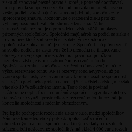
zisku sú stanovené presné pravidlá, ktoré je potrebné dodržiavať.
Tieto pravidlá sú upravené v Obchodnom zákonníku. Stanovenie
výšky podielu závisí najmä od samotnej dohody spoločníkov v
spoločenskej zmluve. Rozhodnutie o rozdelení zisku patrí do
výlučnej pôsobnosti valného zhromaždenia s.r.o. Valné
zhromaždenie rozhoduje o prerozdelení zisku väčšinou hlasov
prítomných spoločníkov. Spoločníci majú nárok na podiel na zisku a
to v pomere ktorý zodpovedá ich splateným vkladom ak
spoločenská zmluva neurčuje niečo iné. Spoločník má právo vzdať
sa svojho podielu na zisku tým, že ho prenechá na financovanie
obnovy a rozvoja spoločnosti. Jedinou povinnou položkou
rozdelenia zisku je tvorba zákonného rezervného fondu.
Spoločenská zmluva spoločnosti s ručením obmedzeným určuje
výšku rezervného fondu. Ak sa rezervný fond nevytvoril už pri
vzniku spoločnosti, je v prvom roku v ktorom dosiahne spoločnosť
zisk výška povinného prídelu najmenej 5 % z čistého zisku, nie však
viac ako 10 % základného imania. Tento fond je povinná
každoročne dopĺňať o sumu určenú v spoločenskej zmluve alebo v
stanovách. O využití prostriedkov z rezervného fondu rozhodujú
konatelia spoločnosti s ručením obmedzeným.
Pre lepšie pochopenie rozdelenia zisku v s.r.o. medzi spoločníkov
Vám uvádzame teoretický príklad. Spoločnosť s ručením
obmedzeným má troch spoločníkov, ktorých vklady a rozsah ich
splatenia boli nasledovné: spoločník A má vklad 4 000 eur a rozsah