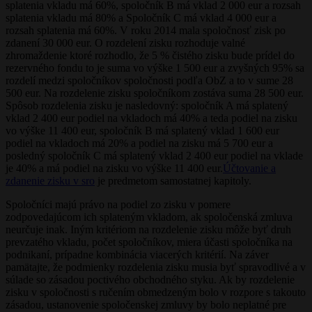
splatenia vkladu má 60%, spoločník B má vklad 2 000 eur a rozsah
splatenia vkladu má 80% a Spoločník C má vklad 4 000 eur a
rozsah splatenia má 60%. V roku 2014 mala spoločnosť zisk po
zdanení 30 000 eur. O rozdelení zisku rozhoduje valné
zhromaždenie ktoré rozhodlo, že 5 % čistého zisku bude prídel do
rezervného fondu to je suma vo výške 1 500 eur a zvyšných 95% sa
rozdelí medzi spoločníkov spoločnosti podľa ObZ a to v sume 28
500 eur. Na rozdelenie zisku spoločníkom zostáva suma 28 500 eur.
Spôsob rozdelenia zisku je nasledovný: spoločník A má splatený
vklad 2 400 eur podiel na vkladoch má 40% a teda podiel na zisku
vo výške 11 400 eur, spoločník B má splatený vklad 1 600 eur
podiel na vkladoch má 20% a podiel na zisku má 5 700 eur a
posledný spoločník C má splatený vklad 2 400 eur podiel na vklade
je 40% a má podiel na zisku vo výške 11 400 eur.
Účtovanie a
zdanenie zisku v sro
je predmetom samostatnej kapitoly.
Spoločníci majú právo na podiel zo zisku v pomere
zodpovedajúcom ich splateným vkladom, ak spoločenská zmluva
neurčuje inak. Iným kritériom na rozdelenie zisku môže byť druh
prevzatého vkladu, počet spoločníkov, miera účasti spoločníka na
podnikaní, prípadne kombinácia viacerých kritérií. Na záver
pamätajte, že podmienky rozdelenia zisku musia byť spravodlivé a v
súlade so zásadou poctivého obchodného styku. Ak by rozdelenie
zisku v spoločnosti s ručením obmedzeným bolo v rozpore s takouto
zásadou, ustanovenie spoločenskej zmluvy by bolo neplatné pre