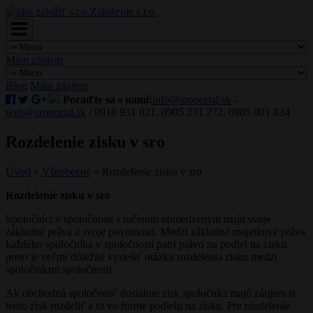
Založenie s.r.o.
Mám záujem
Blog
Mám záujem
Poraďte sa s nami:
info@sroportal.sk
-
web@sroportal.sk
/ 0918 931 021, 0905 231 272, 0905 901 834
Rozdelenie zisku v sro
Úvod
»
Všeobecné
»
Rozdelenie zisku v sro
Rozdelenie zisku v sro
Spoločníci v spoločnosti s ručením obmedzeným majú svoje
základné práva a svoje povinnosti. Medzi základné majetkové práva
každého spoločníka v spoločnosti patrí právo na podiel na zisku,
preto je veľmi dôležité vyriešiť otázku rozdelenia zisku medzi
spoločníkmi spoločnosti.
Ak obchodná spoločnosť dosiahne zisk spoločníci majú záujem si
tento zisk rozdeliť a to vo forme podielu na zisku. Pre rozdelenie