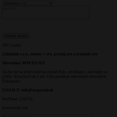
SRO portal
Založenie s.r.o., zmeny v sro, predaj sro a zrušenie sro
Slovensko: 0918 931 021
Ak by ste sa nedovolali na nejaké číslo, neváhajte a zavolajte na
ďalšie. Ktorýkoľvek z nás Vám ponúkne relevantné informácie.
Ďakujeme!
EMAILY: info@sroportal.sk
Prečítané: (24155)
Kontaktujte nás