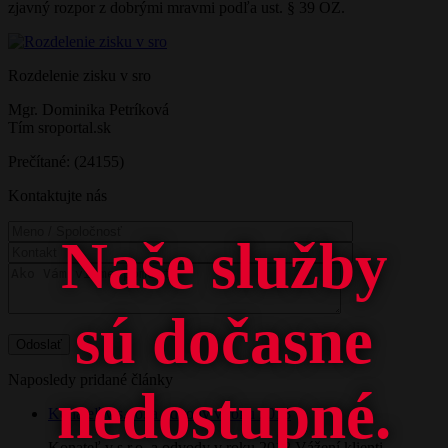
zjavný rozpor z dobrými mravmi podľa ust. § 39 OZ.
Rozdelenie zisku v sro
Mgr. Dominika Petríková
Tím sroportal.sk
Prečítané: (24155)
Kontaktujte nás
Naše služby
sú dočasne
Naposledy pridané články
nedostupné.
Konateľ v s.r.o. a odvody v roku 2018
Konateľ v s.r.o. a odvody v roku 2018 Vážení klienti,